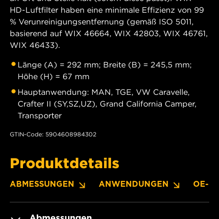
HD-Luftfilter haben eine minimale Effizienz von 99
% Verunreinigungsentfernung (gemäß ISO 5011,
basierend auf WIX 46664, WIX 42803, WIX 46761,
WIX 46433).
Länge (A) = 292 mm; Breite (B) = 245,5 mm;
Höhe (H) = 67 mm
Hauptanwendung: MAN, TGE, VW Caravelle,
Crafter II (SY,SZ,UZ), Grand California Camper,
Transporter
GTIN-Code: 5904608984302
Produktdetails
ABMESSUNGEN
ANWENDUNGEN
OE-N
Abmessungen