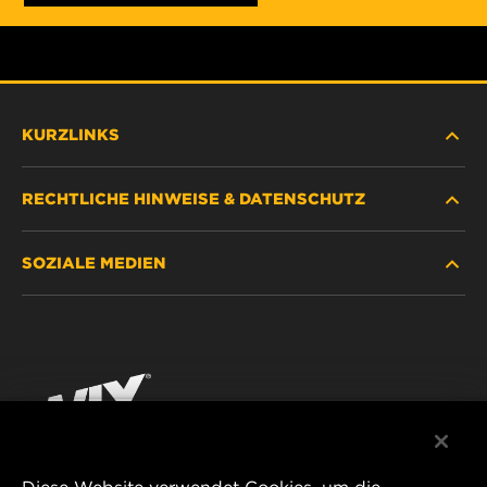
KURZLINKS
RECHTLICHE HINWEISE & DATENSCHUTZ
FILTER SUCHEN
SOZIALE MEDIEN
HÄNDLERSUCHE
DATENSCHUTZ
WIX INSTITUTE
RECHTLICHER HINWEIS
Facebook
KONTAKT
IMPRESSUM
YouTube