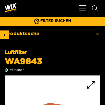
Hauptnavigat
FILTER SUCHEN
Produktsuche
Luftfilter
WA9843
Verfügbar