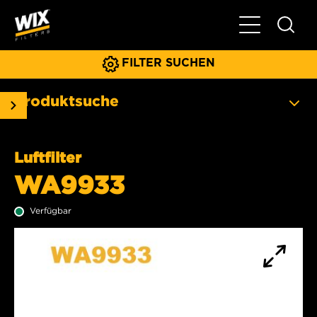
Hauptnavigat
FILTER SUCHEN
Produktsuche
Luftfilter
WA9933
Verfügbar