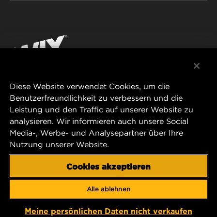
WIX INSTITUTE
RECHTLICHER HINWEIS
Facebook
KONTAKT
IMPRESSUM
YouTube
Diese Website verwendet Cookies, um die
Benutzerfreundlichkeit zu verbessern und die
MANN+HUMMEL FT Poland
Leistung und den Traffic auf unserer Website zu
ul. Wrocławska 145,
analysieren. Wir informieren auch unsere Social
63-800 GOSTYŃ, POLAND
Media-, Werbe- und Analysepartner über Ihre
Tel. +48 65 572 89 00
Nutzung unserer Website.
E-mail:
info@mann-hummel.com
CAREER
Cookies akzeptieren
MANN+HUMMEL GROUP
Alle ablehnen
Copyright 2025 MANN+HUMMEL. All rights reserved.
Meine persönlichen Daten nicht verkaufen