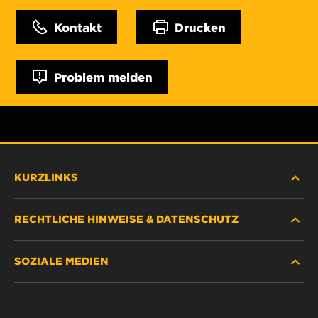
Kontakt
Drucken
Problem melden
KURZLINKS
RECHTLICHE HINWEISE & DATENSCHUTZ
FILTER SUCHEN
SOZIALE MEDIEN
HÄNDLERSUCHE
DATENSCHUTZ
WIX INSTITUTE
RECHTLICHER HINWEIS
Facebook