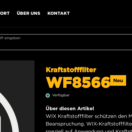
PORT
ÜBER UNS
KONTAKT
ff eingeben
Kraftstofffilter
WF8566
Neu
Verfügbar
Über diesen Artikel
WIX Kraftstofffilter schützen den 
Beanspruchung. WIX-Kraftstofffilter
speziell auf Anwendung und Kraftst