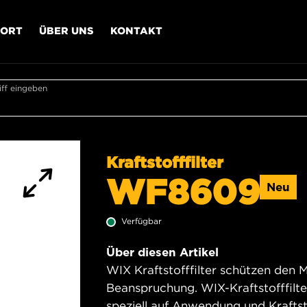
PORT
ÜBER UNS
KONTAKT
ff eingeben
Kraftstofffilter
WF8609
Neu
Verfügbar
Über diesen Artikel
WIX Kraftstofffilter schützen den 
Beanspruchung. WIX-Kraftstofffilter
speziell auf Anwendung und Kraftst