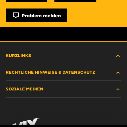
Problem melden
KURZLINKS
RECHTLICHE HINWEISE & DATENSCHUTZ
FILTER SUCHEN
SOZIALE MEDIEN
HÄNDLERSUCHE
DATENSCHUTZ
WIX INSTITUTE
RECHTLICHER HINWEIS
Facebook
KONTAKT
IMPRESSUM
YouTube