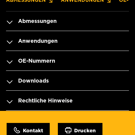
ABMESSUNGEN
ANWENDUNGEN
OE-N
Abmessungen
Anwendungen
OE-Nummern
Downloads
Rechtliche Hinweise
Kontakt
Drucken