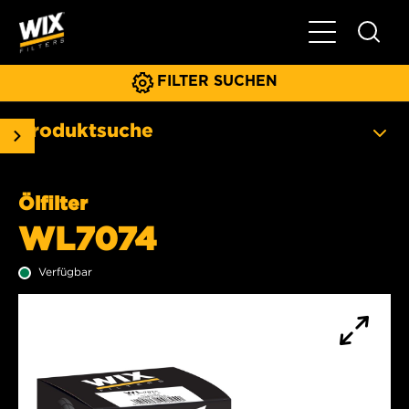
Hauptnavigat
FILTER SUCHEN
Produktsuche
Ölfilter
WL7074
Verfügbar