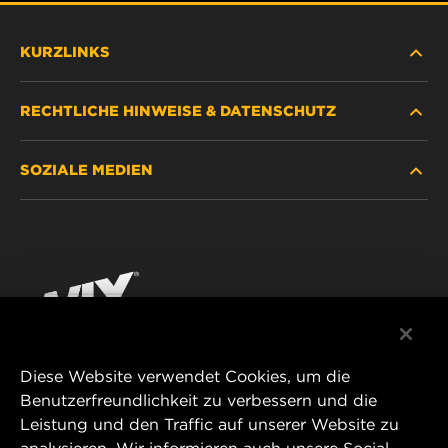
KURZLINKS
RECHTLICHE HINWEISE & DATENSCHUTZ
FILTER SUCHEN
SOZIALE MEDIEN
HÄNDLERSUCHE
DATENSCHUTZ
WIX INSTITUTE
RECHTLICHER HINWEIS
Facebook
KONTAKT
IMPRESSUM
YouTube
Diese Website verwendet Cookies, um die
Benutzerfreundlichkeit zu verbessern und die
MANN+HUMMEL FT Poland
Leistung und den Traffic auf unserer Website zu
ul. Wrocławska 145,