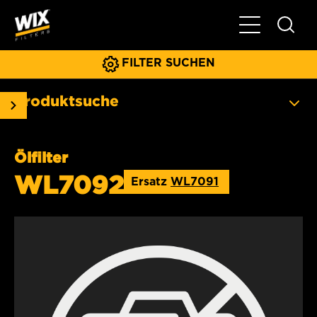
Hauptnavigat
FILTER SUCHEN
Produktsuche
Ölfilter
WL7092
Ersatz
WL7091