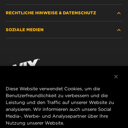
RECHTLICHE HINWEISE & DATENSCHUTZ
FILTER SUCHEN
SOZIALE MEDIEN
HÄNDLERSUCHE
DATENSCHUTZ
WIX INSTITUTE
RECHTLICHER HINWEIS
Facebook
KONTAKT
IMPRESSUM
YouTube
Diese Website verwendet Cookies, um die
Benutzerfreundlichkeit zu verbessern und die
MANN+HUMMEL FT Poland
Leistung und den Traffic auf unserer Website zu
ul. Wrocławska 145,
analysieren. Wir informieren auch unsere Social
63-800 GOSTYŃ, POLAND
Media-, Werbe- und Analysepartner über Ihre
Tel. +48 65 572 89 00
Nutzung unserer Website.
E-mail:
info@mann-hummel.com