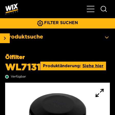
Hauptnavigat
FILTER SUCHEN
Produktsuche
Ölfilter
WL7131
Produktänderung:
Siehe hier
Verfügbar