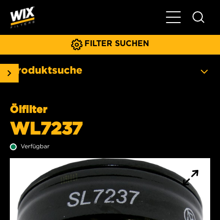
Hauptnavigat
FILTER SUCHEN
Produktsuche
Ölfilter
WL7237
Verfügbar