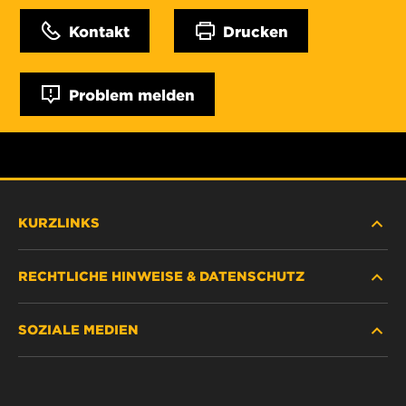
Kontakt
Drucken
Problem melden
KURZLINKS
RECHTLICHE HINWEISE & DATENSCHUTZ
FILTER SUCHEN
SOZIALE MEDIEN
HÄNDLERSUCHE
DATENSCHUTZ
WIX INSTITUTE
RECHTLICHER HINWEIS
Facebook