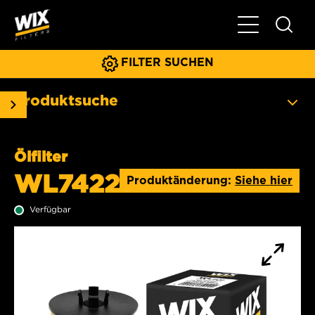
Hauptnavigat
FILTER SUCHEN
Produktsuche
Ölfilter
WL7422
Produktänderung:
Siehe hier
Verfügbar