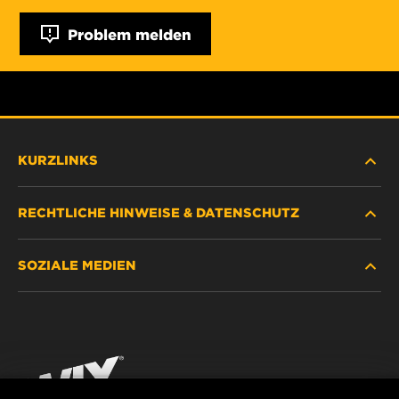
Problem melden
KURZLINKS
RECHTLICHE HINWEISE & DATENSCHUTZ
FILTER SUCHEN
SOZIALE MEDIEN
HÄNDLERSUCHE
DATENSCHUTZ
WIX INSTITUTE
RECHTLICHER HINWEIS
Facebook
KONTAKT
IMPRESSUM
YouTube