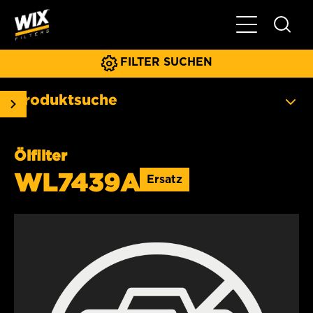
Hauptnavigat
FILTER SUCHEN
Produktsuche
Ölfilter
WL7439A
Ersatz