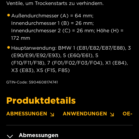
Ventile, um Trockenstarts zu verhindern.
Außendurchmesser (A) = 64 mm;
Innendurchmesser 1 (B) = 26 mm;
Innendurchmesser 2 (C) = 26 mm; Höhe (H) =
172 mm
Hauptanwendung: BMW 1 (E81/E82/E87/E88), 3
(E90/E91/E92/E93), 5 (E60/E61), 5
(F10/F11/F18), 7 (F01/F02/F03/F04), X1 (E84),
X3 (E83), X5 (F15, F85)
GTIN-Code: 5904608174741
Produktdetails
ABMESSUNGEN
ANWENDUNGEN
OE-N
Abmessungen