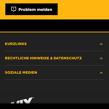
Problem melden
KURZLINKS
RECHTLICHE HINWEISE & DATENSCHUTZ
FILTER SUCHEN
SOZIALE MEDIEN
HÄNDLERSUCHE
DATENSCHUTZ
WIX INSTITUTE
RECHTLICHER HINWEIS
Facebook
KONTAKT
IMPRESSUM
YouTube