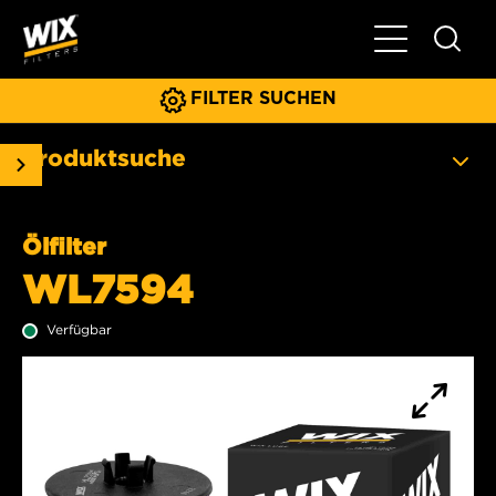
Hauptnavigat
FILTER SUCHEN
Produktsuche
Ölfilter
WL7594
Verfügbar