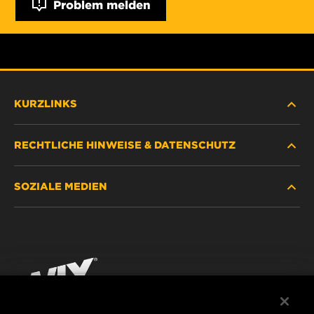
Problem melden
KURZLINKS
RECHTLICHE HINWEISE & DATENSCHUTZ
FILTER SUCHEN
SOZIALE MEDIEN
HÄNDLERSUCHE
DATENSCHUTZ
WIX INSTITUTE
RECHTLICHER HINWEIS
Facebook
KONTAKT
IMPRESSUM
YouTube