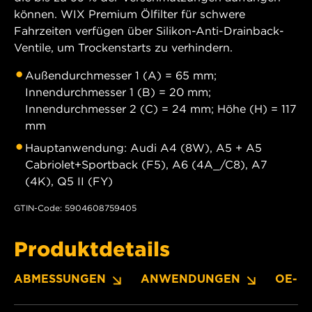
können. WIX Premium Ölfilter für schwere
Fahrzeiten verfügen über Silikon-Anti-Drainback-
Ventile, um Trockenstarts zu verhindern.
Außendurchmesser 1 (A) = 65 mm;
Innendurchmesser 1 (B) = 20 mm;
Innendurchmesser 2 (C) = 24 mm; Höhe (H) = 117
mm
Hauptanwendung: Audi A4 (8W), A5 + A5
Cabriolet+Sportback (F5), A6 (4A_/C8), A7
(4K), Q5 II (FY)
GTIN-Code: 5904608759405
Produktdetails
ABMESSUNGEN
ANWENDUNGEN
OE-N