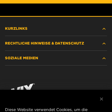
KURZLINKS
RECHTLICHE HINWEISE & DATENSCHUTZ
FILTER SUCHEN
SOZIALE MEDIEN
HÄNDLERSUCHE
DATENSCHUTZ
WIX INSTITUTE
RECHTLICHER HINWEIS
Facebook
KONTAKT
IMPRESSUM
YouTube
Diese Website verwendet Cookies, um die