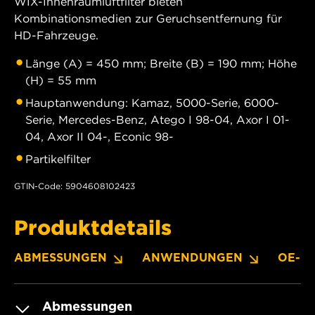
WIX-Innenraumluftfilter bieten
Kombinationsmedien zur Geruchsentfernung für
HD-Fahrzeuge.
Länge (A) = 450 mm; Breite (B) = 190 mm; Höhe
(H) = 55 mm
Hauptanwendung: Kamaz, 5000-Serie, 6000-
Serie, Mercedes-Benz, Atego I 98-04, Axor I 01-
04, Axor II 04-, Econic 98-
Partikelfilter
GTIN-Code: 5904608102423
Produktdetails
ABMESSUNGEN
ANWENDUNGEN
OE-N
Abmessungen