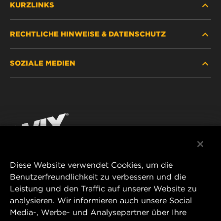
KURZLINKS
RECHTLICHE HINWEISE & DATENSCHUTZ
FILTER SUCHEN
SOZIALE MEDIEN
HÄNDLERSUCHE
DATENSCHUTZ
WIX INSTITUTE
RECHTLICHER HINWEIS
Facebook
KONTAKT
IMPRESSUM
YouTube
Diese Website verwendet Cookies, um die
Benutzerfreundlichkeit zu verbessern und die
MANN+HUMMEL FT Poland
Leistung und den Traffic auf unserer Website zu
ul. Wrocławska 145,
analysieren. Wir informieren auch unsere Social
63-800 GOSTYŃ, POLAND
Media-, Werbe- und Analysepartner über Ihre
Tel. +48 65 572 89 00