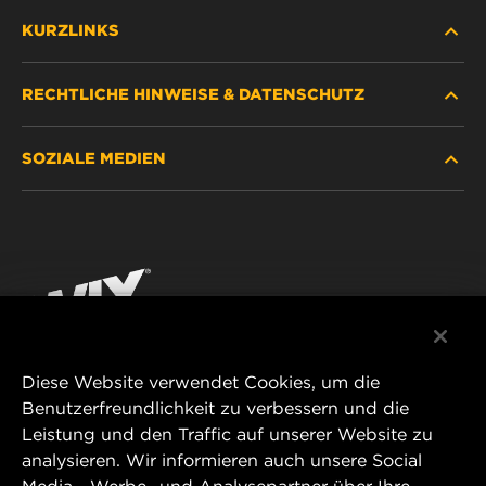
KURZLINKS
RECHTLICHE HINWEISE & DATENSCHUTZ
FILTER SUCHEN
SOZIALE MEDIEN
HÄNDLERSUCHE
DATENSCHUTZ
WIX INSTITUTE
RECHTLICHER HINWEIS
Facebook
KONTAKT
IMPRESSUM
YouTube
Diese Website verwendet Cookies, um die
Benutzerfreundlichkeit zu verbessern und die
MANN+HUMMEL FT Poland
Leistung und den Traffic auf unserer Website zu
ul. Wrocławska 145,
analysieren. Wir informieren auch unsere Social
63-800 GOSTYŃ, POLAND