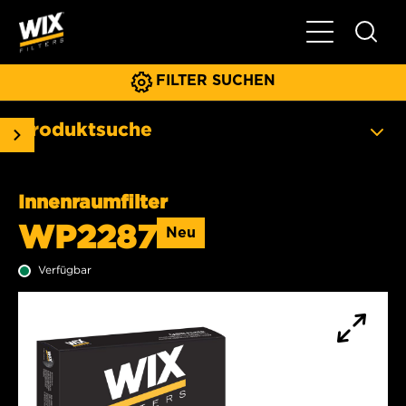
Hauptnavigat
FILTER SUCHEN
Produktsuche
Innenraumfilter
WP2287
Neu
Verfügbar