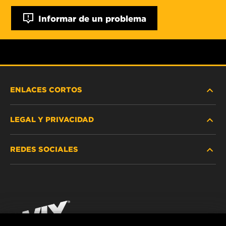
Informar de un problema
ENLACES CORTOS
LEGAL Y PRIVACIDAD
BUSCAR FILTRO
REDES SOCIALES
DÓNDE COMPRAR
PROTECCIÓN DE DATOS PERSONALES
WIX INSTITUTE
AVISO LEGAL
Facebook
¡CONTÁCTENOS!
IMPRESSUM
YouTube