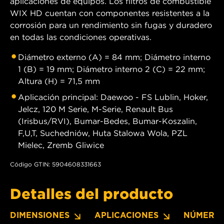
aplicaciones de equipos. Los filtros de combustible
WIX HD cuentan con componentes resistentes a la
corrosión para un rendimiento sin fugas y duradero
en todas las condiciones operativas.
Diámetro externo (A) = 84 mm; Diámetro interno
1 (B) = 19 mm; Diámetro interno 2 (C) = 22 mm;
Altura (H) = 71,5 mm
Aplicación principal: Daewoo - FS Lublin, Hoker,
Jelcz, 120 M Serie, M-Serie, Renault Bus
(Irisbus/RVI), Bumar-Bedes, Bumar-Koszalin,
F,U,T, Suchedniów, Huta Stalowa Wola, PZL
Mielec, Zremb Gliwice
Código GTIN: 5904608331663
Detalles del producto
DIMENSIONES
APLICACIONES
NÚMERO