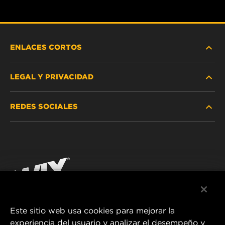
ENLACES CORTOS
LEGAL Y PRIVACIDAD
BUSCAR FILTRO
REDES SOCIALES
DÓNDE COMPRAR
PROTECCIÓN DE DATOS PERSONALES
WIX INSTITUTE
AVISO LEGAL
Facebook
¡CONTÁCTENOS!
IMPRESSUM
YouTube
Este sitio web usa cookies para mejorar la
experiencia del usuario y analizar el desempeño y