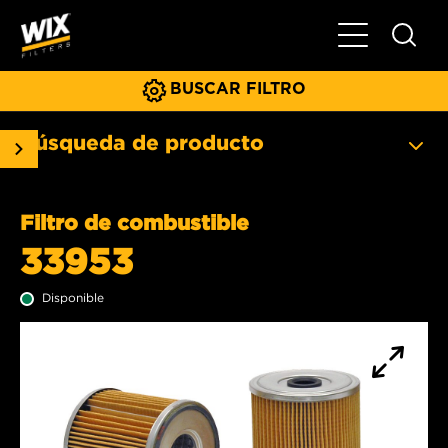
Menú principa
BUSCAR FILTRO
Búsqueda de producto
Filtro de combustible
33953
Disponible