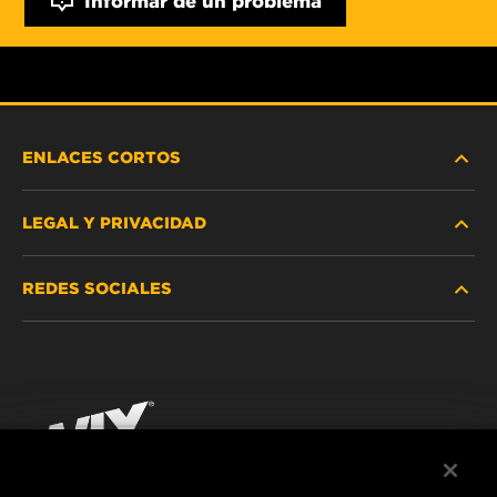
ENLACES CORTOS
LEGAL Y PRIVACIDAD
BUSCAR FILTRO
REDES SOCIALES
DÓNDE COMPRAR
PROTECCIÓN DE DATOS PERSONALES
WIX INSTITUTE
AVISO LEGAL
Facebook
¡CONTÁCTENOS!
IMPRESSUM
YouTube