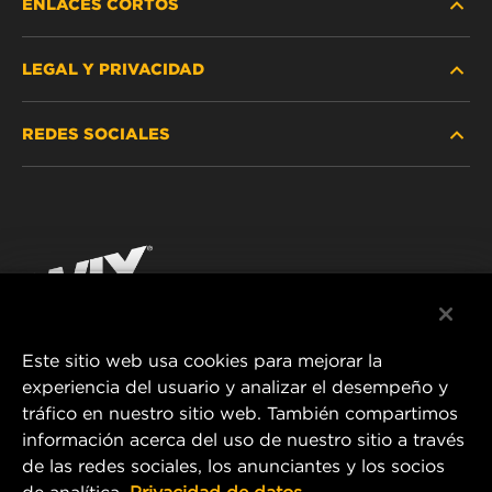
ENLACES CORTOS
LEGAL Y PRIVACIDAD
BUSCAR FILTRO
REDES SOCIALES
DÓNDE COMPRAR
PROTECCIÓN DE DATOS PERSONALES
WIX INSTITUTE
AVISO LEGAL
Facebook
¡CONTÁCTENOS!
IMPRESSUM
YouTube
Este sitio web usa cookies para mejorar la
experiencia del usuario y analizar el desempeño y
MANN+HUMMEL FT Poland
tráfico en nuestro sitio web. También compartimos
ul. Wrocławska 145,
información acerca del uso de nuestro sitio a través
63-800 GOSTYŃ, POLAND
de las redes sociales, los anunciantes y los socios
Tel. +48 65 572 89 00