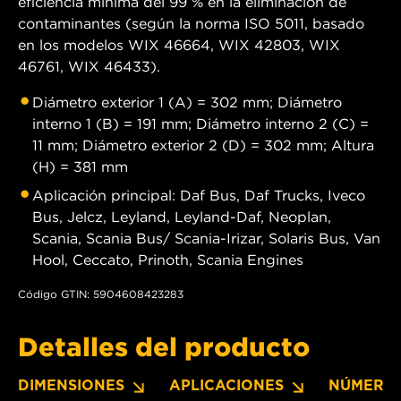
eficiencia mínima del 99 % en la eliminación de
contaminantes (según la norma ISO 5011, basado
en los modelos WIX 46664, WIX 42803, WIX
46761, WIX 46433).
Diámetro exterior 1 (A) = 302 mm; Diámetro
interno 1 (B) = 191 mm; Diámetro interno 2 (C) =
11 mm; Diámetro exterior 2 (D) = 302 mm; Altura
(H) = 381 mm
Aplicación principal: Daf Bus, Daf Trucks, Iveco
Bus, Jelcz, Leyland, Leyland-Daf, Neoplan,
Scania, Scania Bus/ Scania-Irizar, Solaris Bus, Van
Hool, Ceccato, Prinoth, Scania Engines
Código GTIN: 5904608423283
Detalles del producto
DIMENSIONES
APLICACIONES
NÚMERO