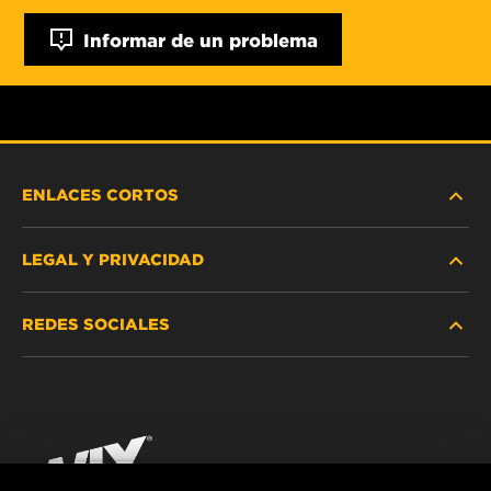
Informar de un problema
ENLACES CORTOS
LEGAL Y PRIVACIDAD
BUSCAR FILTRO
REDES SOCIALES
DÓNDE COMPRAR
PROTECCIÓN DE DATOS PERSONALES
WIX INSTITUTE
AVISO LEGAL
Facebook
¡CONTÁCTENOS!
IMPRESSUM
YouTube