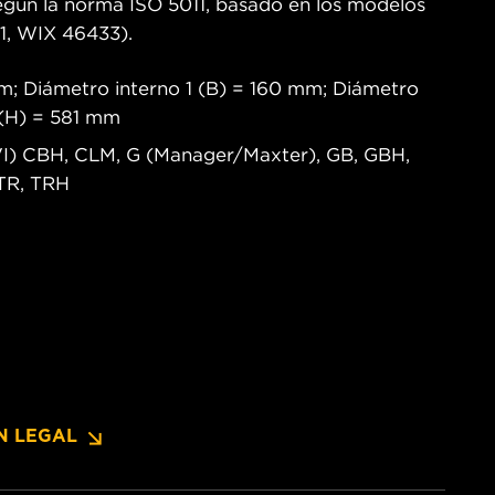
egún la norma ISO 5011, basado en los modelos
, WIX 46433).
m; Diámetro interno 1 (B) = 160 mm; Diámetro
 (H) = 581 mm
RVI) CBH, CLM, G (Manager/Maxter), GB, GBH,
 TR, TRH
N LEGAL