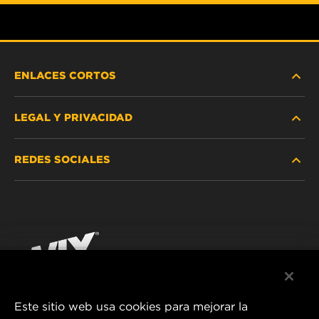
ENLACES CORTOS
LEGAL Y PRIVACIDAD
BUSCAR FILTRO
REDES SOCIALES
DÓNDE COMPRAR
PROTECCIÓN DE DATOS PERSONALES
WIX INSTITUTE
AVISO LEGAL
Facebook
¡CONTÁCTENOS!
IMPRESSUM
YouTube
Este sitio web usa cookies para mejorar la