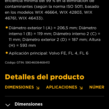
eficiencia mínima del 99 % en la eliminación de
contaminantes (según la norma ISO 5011, basado
en los modelos WIX 46664, WIX 42803, WIX
46761, WIX 46433).
Diámetro exterior 1 (A) = 206,5 mm; Diámetro
interno 1 (B) = 119 mm; Diámetro interno 2 (C) =
11 mm; Diámetro exterior 2 (D) = 187 mm; Altura
(H) = 593 mm
Aplicación principal: Volvo FE, FL 4, FL 6
Código GTIN: 5904608468413
Detalles del producto
DIMENSIONES
APLICACIONES
NÚMERO
Dimensiones