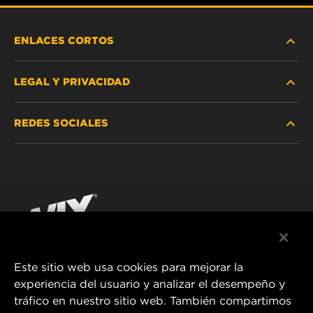
ENLACES CORTOS
LEGAL Y PRIVACIDAD
BUSCAR FILTRO
REDES SOCIALES
DÓNDE COMPRAR
PROTECCIÓN DE DATOS PERSONALES
WIX INSTITUTE
AVISO LEGAL
Facebook
¡CONTÁCTENOS!
IMPRESSUM
YouTube
Este sitio web usa cookies para mejorar la
experiencia del usuario y analizar el desempeño y
MANN+HUMMEL FT Poland
tráfico en nuestro sitio web. También compartimos
ul. Wrocławska 145,