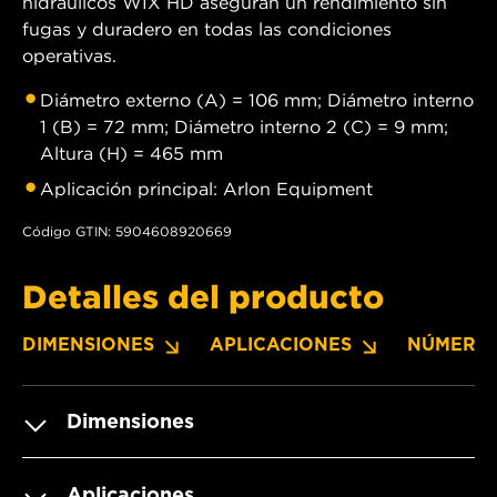
hidráulicos WIX HD aseguran un rendimiento sin
fugas y duradero en todas las condiciones
operativas.
Diámetro externo (A) = 106 mm; Diámetro interno
1 (B) = 72 mm; Diámetro interno 2 (C) = 9 mm;
Altura (H) = 465 mm
Aplicación principal: Arlon Equipment
Código GTIN: 5904608920669
Detalles del producto
DIMENSIONES
APLICACIONES
NÚMERO
Dimensiones
Aplicaciones