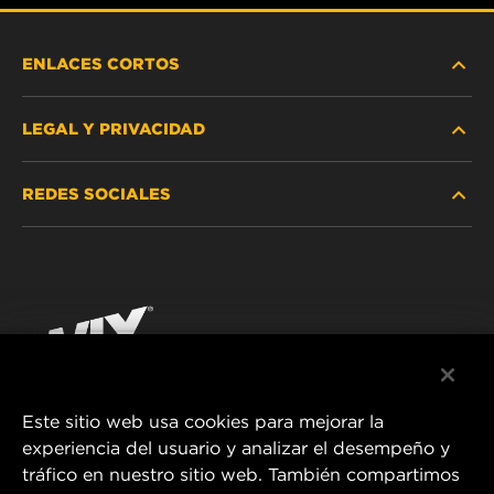
ENLACES CORTOS
LEGAL Y PRIVACIDAD
BUSCAR FILTRO
REDES SOCIALES
DÓNDE COMPRAR
PROTECCIÓN DE DATOS PERSONALES
WIX INSTITUTE
AVISO LEGAL
Facebook
¡CONTÁCTENOS!
IMPRESSUM
YouTube
Este sitio web usa cookies para mejorar la
experiencia del usuario y analizar el desempeño y
MANN+HUMMEL FT Poland
tráfico en nuestro sitio web. También compartimos
ul. Wrocławska 145,