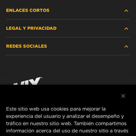
ENLACES CORTOS
LEGAL Y PRIVACIDAD
BUSCAR FILTRO
REDES SOCIALES
DÓNDE COMPRAR
PROTECCIÓN DE DATOS PERSONALES
WIX INSTITUTE
AVISO LEGAL
Facebook
¡CONTÁCTENOS!
IMPRESSUM
YouTube
Este sitio web usa cookies para mejorar la
experiencia del usuario y analizar el desempeño y
MANN+HUMMEL FT Poland
tráfico en nuestro sitio web. También compartimos
ul. Wrocławska 145,
información acerca del uso de nuestro sitio a través
63-800 GOSTYŃ, POLAND