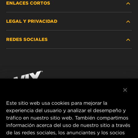
ENLACES CORTOS
LEGAL Y PRIVACIDAD
BUSCAR FILTRO
REDES SOCIALES
DÓNDE COMPRAR
PROTECCIÓN DE DATOS PERSONALES
WIX INSTITUTE
AVISO LEGAL
Facebook
¡CONTÁCTENOS!
IMPRESSUM
YouTube
Este sitio web usa cookies para mejorar la
experiencia del usuario y analizar el desempeño y
MANN+HUMMEL FT Poland
tráfico en nuestro sitio web. También compartimos
ul. Wrocławska 145,
información acerca del uso de nuestro sitio a través
63-800 GOSTYŃ, POLAND
de las redes sociales, los anunciantes y los socios
Tel. +48 65 572 89 00