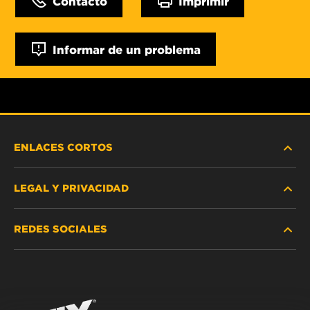
Contacto
Imprimir
Informar de un problema
ENLACES CORTOS
LEGAL Y PRIVACIDAD
BUSCAR FILTRO
REDES SOCIALES
DÓNDE COMPRAR
PROTECCIÓN DE DATOS PERSONALES
WIX INSTITUTE
AVISO LEGAL
Facebook
¡CONTÁCTENOS!