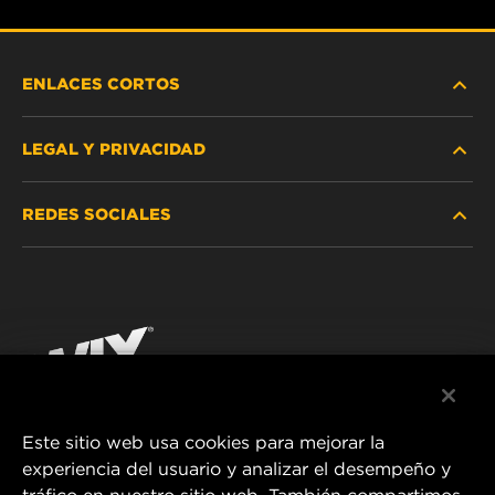
ENLACES CORTOS
LEGAL Y PRIVACIDAD
BUSCAR FILTRO
REDES SOCIALES
DÓNDE COMPRAR
PROTECCIÓN DE DATOS PERSONALES
WIX INSTITUTE
AVISO LEGAL
Facebook
¡CONTÁCTENOS!
IMPRESSUM
YouTube
Este sitio web usa cookies para mejorar la
experiencia del usuario y analizar el desempeño y
MANN+HUMMEL FT Poland