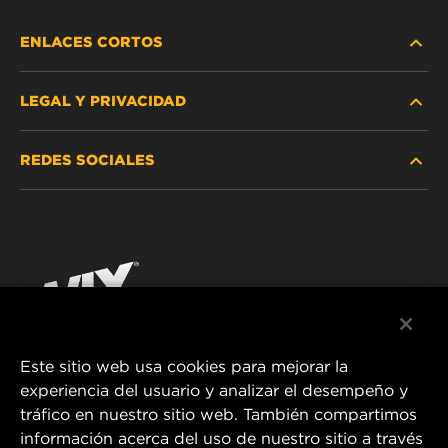
ENLACES CORTOS
LEGAL Y PRIVACIDAD
BUSCAR FILTRO
REDES SOCIALES
DÓNDE COMPRAR
PROTECCIÓN DE DATOS PERSONALES
WIX INSTITUTE
AVISO LEGAL
Facebook
¡CONTÁCTENOS!
IMPRESSUM
YouTube
Este sitio web usa cookies para mejorar la
experiencia del usuario y analizar el desempeño y
MANN+HUMMEL FT Poland
tráfico en nuestro sitio web. También compartimos
ul. Wrocławska 145,
información acerca del uso de nuestro sitio a través
63-800 GOSTYŃ, POLAND