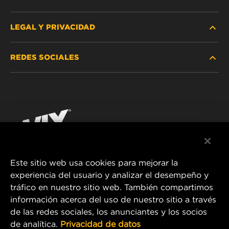
LEGAL Y PRIVACIDAD
BUSCAR FILTRO
REDES SOCIALES
DÓNDE COMPRAR
PROTECCIÓN DE DATOS PERSONALES
WIX INSTITUTE
AVISO LEGAL
Facebook
¡CONTÁCTENOS!
IMPRESSUM
YouTube
Este sitio web usa cookies para mejorar la
experiencia del usuario y analizar el desempeño y
MANN+HUMMEL FT Poland
tráfico en nuestro sitio web. También compartimos
ul. Wrocławska 145,
información acerca del uso de nuestro sitio a través
63-800 GOSTYŃ, POLAND
de las redes sociales, los anunciantes y los socios
Tel. +48 65 572 89 00
de analítica.
Privacidad de datos
E-mail:
info@mann-hummel.com