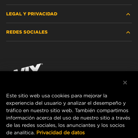
LEGAL Y PRIVACIDAD
BUSCAR FILTRO
REDES SOCIALES
DÓNDE COMPRAR
PROTECCIÓN DE DATOS PERSONALES
WIX INSTITUTE
AVISO LEGAL
Facebook
¡CONTÁCTENOS!
IMPRESSUM
YouTube
Este sitio web usa cookies para mejorar la
experiencia del usuario y analizar el desempeño y
MANN+HUMMEL FT Poland
tráfico en nuestro sitio web. También compartimos
ul. Wrocławska 145,
información acerca del uso de nuestro sitio a través
63-800 GOSTYŃ, POLAND
de las redes sociales, los anunciantes y los socios
Tel. +48 65 572 89 00
de analítica.
Privacidad de datos
E-mail:
info@mann-hummel.com