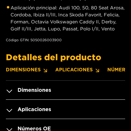
Aplicación principal: Audi 100, 50, 80 Seat Arosa,
Cordoba, Ibiza II/III, Inca Skoda Favorit, Felicia,
Forman, Octavia Volkswagen Caddy II, Derby,
Golf II/III, Jetta, Lupo, Passat, Polo I/II, Vento
Código GTIN: 5050026003900
Detalles del producto
DIMENSIONES
APLICACIONES
NÚMERO
Dimensiones
Aplicaciones
Números OE