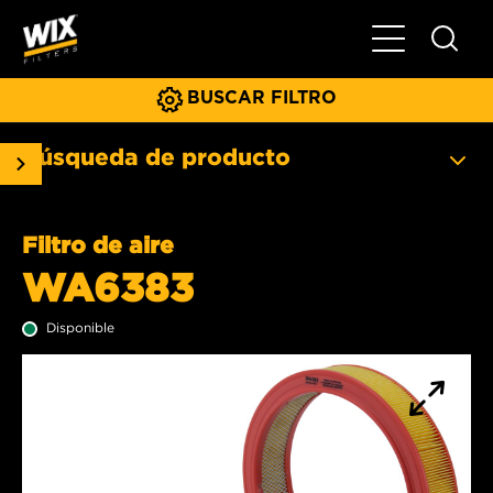
Menú principa
BUSCAR FILTRO
Búsqueda de producto
Filtro de aire
WA6383
Disponible