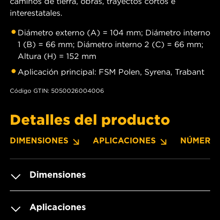
caminos de tierra, obras, trayectos cortos e
interestatales.
Diámetro externo (A) = 104 mm; Diámetro interno
1 (B) = 66 mm; Diámetro interno 2 (C) = 66 mm;
Altura (H) = 152 mm
Aplicación principal: FSM Polen, Syrena, Trabant
Código GTIN: 5050026004006
Detalles del producto
DIMENSIONES
APLICACIONES
NÚMERO
Dimensiones
Aplicaciones