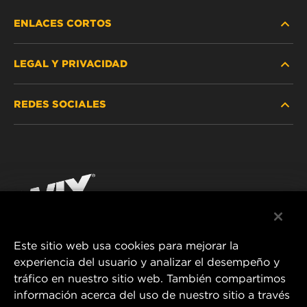
ENLACES CORTOS
LEGAL Y PRIVACIDAD
BUSCAR FILTRO
REDES SOCIALES
DÓNDE COMPRAR
PROTECCIÓN DE DATOS PERSONALES
WIX INSTITUTE
AVISO LEGAL
Facebook
¡CONTÁCTENOS!
IMPRESSUM
YouTube
Este sitio web usa cookies para mejorar la
experiencia del usuario y analizar el desempeño y
MANN+HUMMEL FT Poland
tráfico en nuestro sitio web. También compartimos
ul. Wrocławska 145,
información acerca del uso de nuestro sitio a través
63-800 GOSTYŃ, POLAND