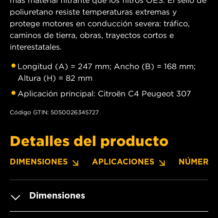
más material filtrante que los filtros OES. El sello de
poliuretano resiste temperaturas extremas y
protege motores en conducción severa: tráfico,
caminos de tierra, obras, trayectos cortos e
interestatales.
Longitud (A) = 247 mm; Ancho (B) = 168 mm;
Altura (H) = 82 mm
Aplicación principal: Citroën C4 Peugeot 307
Código GTIN: 5050026345727
Detalles del producto
DIMENSIONES
APLICACIONES
NÚMERO
Dimensiones