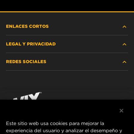
ENLACES CORTOS
LEGAL Y PRIVACIDAD
BUSCAR FILTRO
REDES SOCIALES
DÓNDE COMPRAR
PROTECCIÓN DE DATOS PERSONALES
WIX INSTITUTE
AVISO LEGAL
Facebook
¡CONTÁCTENOS!
IMPRESSUM
YouTube
Este sitio web usa cookies para mejorar la
experiencia del usuario y analizar el desempeño y
MANN+HUMMEL FT Poland