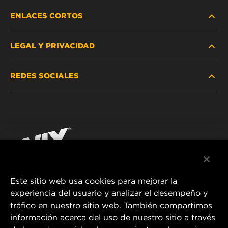
ENLACES CORTOS
LEGAL Y PRIVACIDAD
BUSCAR FILTRO
REDES SOCIALES
DÓNDE COMPRAR
PROTECCIÓN DE DATOS PERSONALES
WIX INSTITUTE
AVISO LEGAL
Facebook
¡CONTÁCTENOS!
IMPRESSUM
YouTube
Este sitio web usa cookies para mejorar la
experiencia del usuario y analizar el desempeño y
MANN+HUMMEL FT Poland
tráfico en nuestro sitio web. También compartimos
ul. Wrocławska 145,
información acerca del uso de nuestro sitio a través
63-800 GOSTYŃ, POLAND