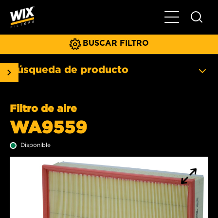
Menú principa
BUSCAR FILTRO
Búsqueda de producto
Filtro de aire
WA9559
Disponible