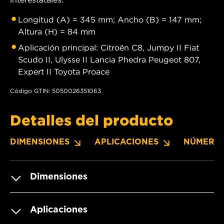
Longitud (A) = 345 mm; Ancho (B) = 147 mm;
Altura (H) = 84 mm
Aplicación principal: Citroën C8, Jumpy II Fiat
Scudo II, Ulysse II Lancia Phedra Peugeot 807,
Expert II Toyota Proace
Código GTIN: 5050026351063
Detalles del producto
DIMENSIONES
APLICACIONES
NÚMERO
Dimensiones
Aplicaciones