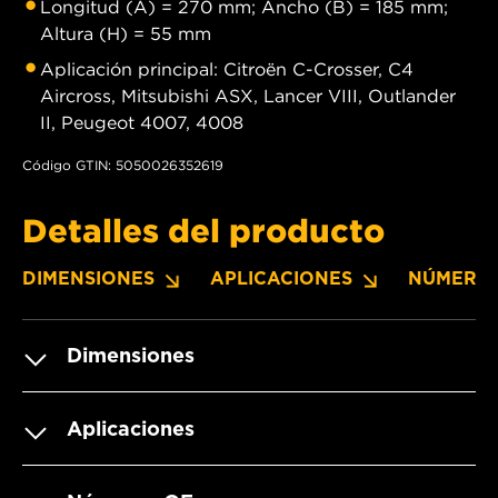
Longitud (A) = 270 mm; Ancho (B) = 185 mm;
Altura (H) = 55 mm
Aplicación principal: Citroën C-Crosser, C4
Aircross, Mitsubishi ASX, Lancer VIII, Outlander
II, Peugeot 4007, 4008
Código GTIN: 5050026352619
Detalles del producto
DIMENSIONES
APLICACIONES
NÚMERO
Dimensiones
Aplicaciones