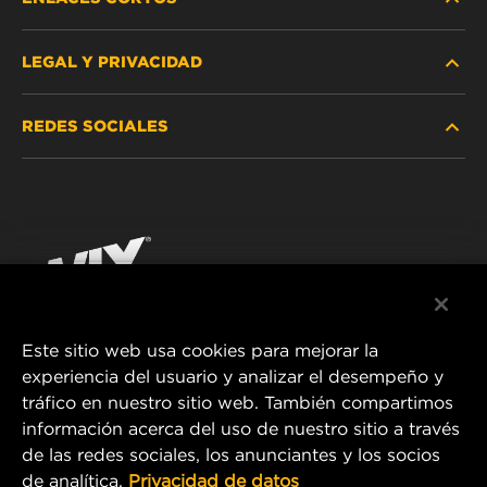
LEGAL Y PRIVACIDAD
BUSCAR FILTRO
REDES SOCIALES
DÓNDE COMPRAR
PROTECCIÓN DE DATOS PERSONALES
WIX INSTITUTE
AVISO LEGAL
Facebook
¡CONTÁCTENOS!
IMPRESSUM
YouTube
Este sitio web usa cookies para mejorar la
experiencia del usuario y analizar el desempeño y
MANN+HUMMEL FT Poland
tráfico en nuestro sitio web. También compartimos
ul. Wrocławska 145,
información acerca del uso de nuestro sitio a través
63-800 GOSTYŃ, POLAND
de las redes sociales, los anunciantes y los socios
Tel. +48 65 572 89 00
de analítica.
Privacidad de datos