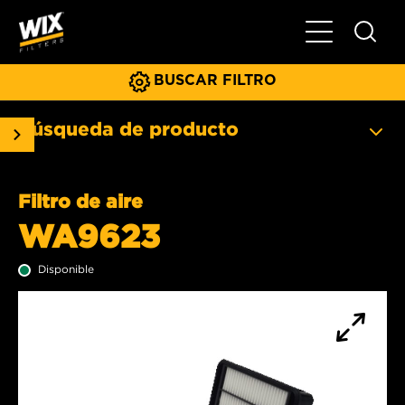
Menú principa
BUSCAR FILTRO
Búsqueda de producto
Filtro de aire
WA9623
Disponible