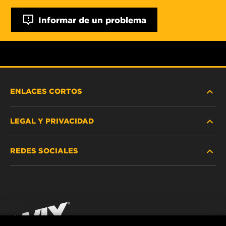
Informar de un problema
ENLACES CORTOS
LEGAL Y PRIVACIDAD
BUSCAR FILTRO
REDES SOCIALES
DÓNDE COMPRAR
PROTECCIÓN DE DATOS PERSONALES
WIX INSTITUTE
AVISO LEGAL
Facebook
¡CONTÁCTENOS!
IMPRESSUM
YouTube