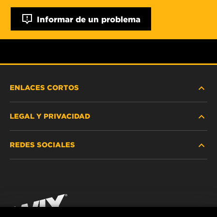
Informar de un problema
ENLACES CORTOS
LEGAL Y PRIVACIDAD
BUSCAR FILTRO
REDES SOCIALES
DÓNDE COMPRAR
PROTECCIÓN DE DATOS PERSONALES
WIX INSTITUTE
AVISO LEGAL
Facebook
¡CONTÁCTENOS!
IMPRESSUM
YouTube