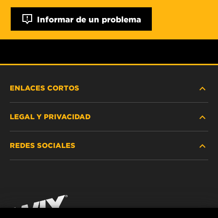
Informar de un problema
ENLACES CORTOS
LEGAL Y PRIVACIDAD
BUSCAR FILTRO
REDES SOCIALES
DÓNDE COMPRAR
PROTECCIÓN DE DATOS PERSONALES
WIX INSTITUTE
AVISO LEGAL
Facebook
¡CONTÁCTENOS!
IMPRESSUM
YouTube