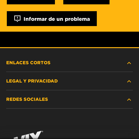
Informar de un problema
ENLACES CORTOS
LEGAL Y PRIVACIDAD
BUSCAR FILTRO
REDES SOCIALES
DÓNDE COMPRAR
PROTECCIÓN DE DATOS PERSONALES
WIX INSTITUTE
AVISO LEGAL
Facebook
¡CONTÁCTENOS!
IMPRESSUM