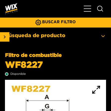
Menú principa
BUSCAR FILTRO
Búsqueda de producto
Filtro de combustible
WF8227
Disponible