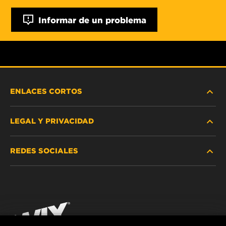
Informar de un problema
ENLACES CORTOS
LEGAL Y PRIVACIDAD
BUSCAR FILTRO
REDES SOCIALES
DÓNDE COMPRAR
PROTECCIÓN DE DATOS PERSONALES
WIX INSTITUTE
AVISO LEGAL
Facebook
¡CONTÁCTENOS!
IMPRESSUM
YouTube