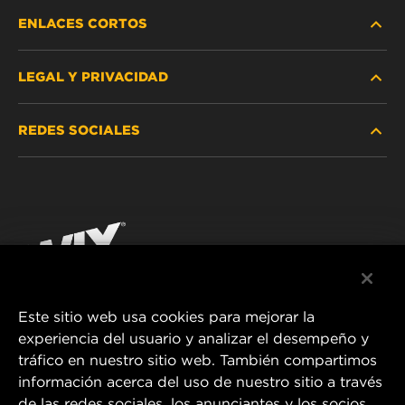
ENLACES CORTOS
LEGAL Y PRIVACIDAD
BUSCAR FILTRO
REDES SOCIALES
DÓNDE COMPRAR
PROTECCIÓN DE DATOS PERSONALES
WIX INSTITUTE
AVISO LEGAL
Facebook
¡CONTÁCTENOS!
IMPRESSUM
YouTube
Este sitio web usa cookies para mejorar la
experiencia del usuario y analizar el desempeño y
MANN+HUMMEL FT Poland
tráfico en nuestro sitio web. También compartimos
ul. Wrocławska 145,
información acerca del uso de nuestro sitio a través
63-800 GOSTYŃ, POLAND
de las redes sociales, los anunciantes y los socios