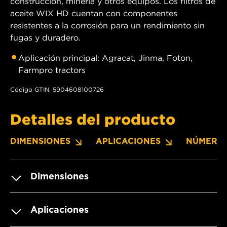
construcción, minería y otros equipos. Los filtros de
aceite WIX HD cuentan con componentes
resistentes a la corrosión para un rendimiento sin
fugas y duradero.
Aplicación principal: Agracat, Jinma, Foton,
Farmpro tractors
Código GTIN: 5904608100726
Detalles del producto
DIMENSIONES
APLICACIONES
NÚMERO
Dimensiones
Aplicaciones