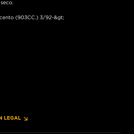
 seco.
uecento (903CC.) 3/92-&gt;
N LEGAL