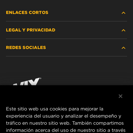
ENLACES CORTOS
LEGAL Y PRIVACIDAD
BUSCAR FILTRO
REDES SOCIALES
DÓNDE COMPRAR
PROTECCIÓN DE DATOS PERSONALES
WIX INSTITUTE
AVISO LEGAL
Facebook
¡CONTÁCTENOS!
IMPRESSUM
YouTube
Este sitio web usa cookies para mejorar la
experiencia del usuario y analizar el desempeño y
MANN+HUMMEL FT Poland
tráfico en nuestro sitio web. También compartimos
ul. Wrocławska 145,
información acerca del uso de nuestro sitio a través
63-800 GOSTYŃ, POLAND