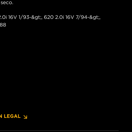
 seco.
.0i 16V 1/93-&gt;, 620 2.0i 16V 7/94-&gt;,
/88
N LEGAL