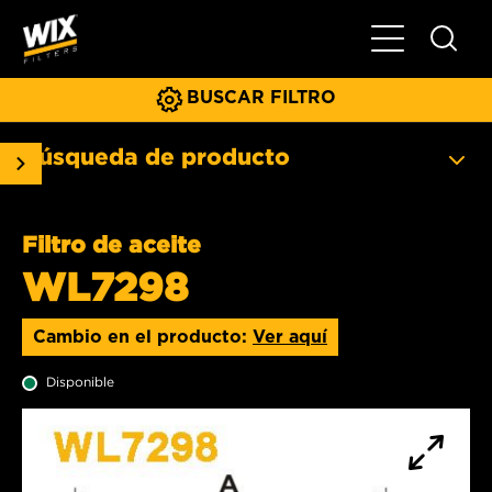
Menú principa
BUSCAR FILTRO
Búsqueda de producto
Filtro de aceite
WL7298
Cambio en el producto:
Ver aquí
Disponible