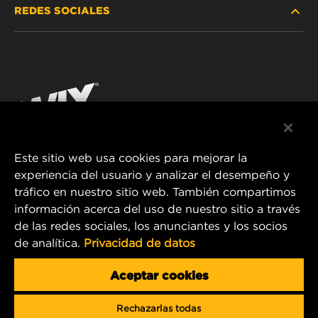
REDES SOCIALES
DÓNDE COMPRAR
PROTECCIÓN DE DATOS PERSONALES
WIX INSTITUTE
AVISO LEGAL
Facebook
¡CONTÁCTENOS!
IMPRESSUM
YouTube
Este sitio web usa cookies para mejorar la
experiencia del usuario y analizar el desempeño y
MANN+HUMMEL FT Poland
tráfico en nuestro sitio web. También compartimos
ul. Wrocławska 145,
información acerca del uso de nuestro sitio a través
63-800 GOSTYŃ, POLAND
de las redes sociales, los anunciantes y los socios
Tel. +48 65 572 89 00
de analítica.
Privacidad de datos
E-mail:
info@mann-hummel.com
CAREER
Aceptar cookies
MANN+HUMMEL GROUP
Rechazarlas todas