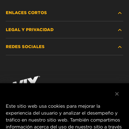
ENLACES CORTOS
LEGAL Y PRIVACIDAD
BUSCAR FILTRO
REDES SOCIALES
DÓNDE COMPRAR
PROTECCIÓN DE DATOS PERSONALES
WIX INSTITUTE
AVISO LEGAL
Facebook
¡CONTÁCTENOS!
IMPRESSUM
YouTube
Este sitio web usa cookies para mejorar la
experiencia del usuario y analizar el desempeño y
MANN+HUMMEL FT Poland
tráfico en nuestro sitio web. También compartimos
ul. Wrocławska 145,
información acerca del uso de nuestro sitio a través
63-800 GOSTYŃ, POLAND