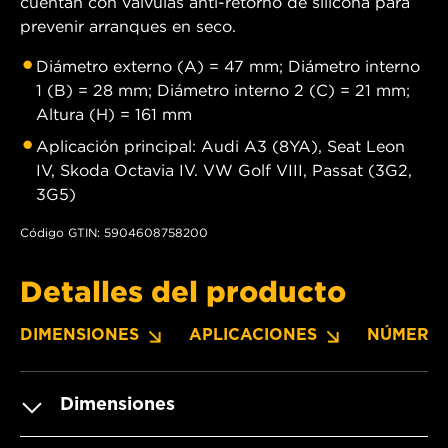
cuentan con válvulas anti-retorno de silicona para
prevenir arranques en seco.
Diámetro externo (A) = 47 mm; Diámetro interno
1 (B) = 28 mm; Diámetro interno 2 (C) = 21 mm;
Altura (H) = 161 mm
Aplicación principal: Audi A3 (8YA), Seat Leon
IV, Skoda Octavia IV. VW Golf VIII, Passat (3G2,
3G5)
Código GTIN: 5904608758200
Detalles del producto
DIMENSIONES
APLICACIONES
NÚMERO
Dimensiones