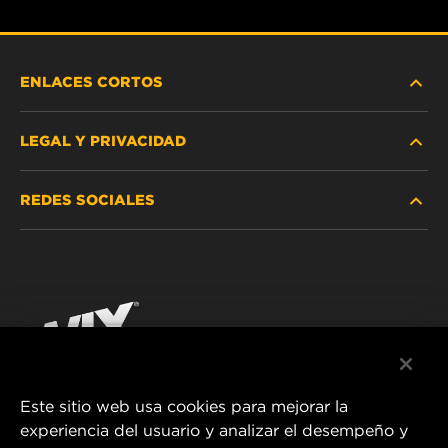
ENLACES CORTOS
LEGAL Y PRIVACIDAD
BUSCAR FILTRO
REDES SOCIALES
DÓNDE COMPRAR
PROTECCIÓN DE DATOS PERSONALES
WIX INSTITUTE
AVISO LEGAL
Facebook
¡CONTÁCTENOS!
IMPRESSUM
YouTube
Este sitio web usa cookies para mejorar la
experiencia del usuario y analizar el desempeño y
MANN+HUMMEL FT Poland